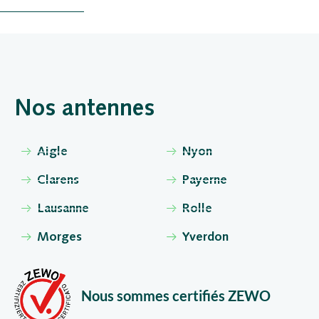
Nos antennes
Aigle
Nyon
Clarens
Payerne
Lausanne
Rolle
Morges
Yverdon
Nous sommes certifiés ZEWO