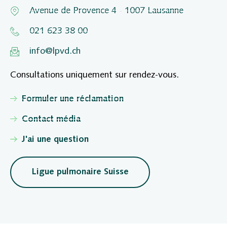
Avenue de Provence 4 - 1007 Lausanne
021 623 38 00
info@lpvd.ch
Consultations uniquement sur rendez-vous.
Formuler une réclamation
Contact média
J'ai une question
Ligue pulmonaire Suisse