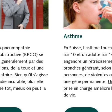
Asthme
o-pneumopathie
En Suisse, l’asthme touc
obstructive (BPCO) se
sur 10 et un adulte sur 14
e généralement par des
engendre un rétrécissem
ions, de la toux et une
bronches générant, selon 
atoire. Bien qu’il s’agisse
personnes, de violentes c
die incurable, plus elle
une gêne permanente.
U
ée tôt, mieux on peut la
prise en charge améliore 
de vie
.