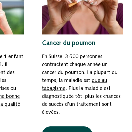
Cancer du poumon
he 1 enfant
En Suisse, 3’500 personnes
. Il
contractent chaque année un
ent des
cancer du poumon. La plupart du
les
temps, la maladie est
due au
rises ou
tabagisme
.
Plus la maladie est
ne bonne
diagnostiquée tôt, plus les chances
la qualité
de succès d’un traitement sont
élevées.