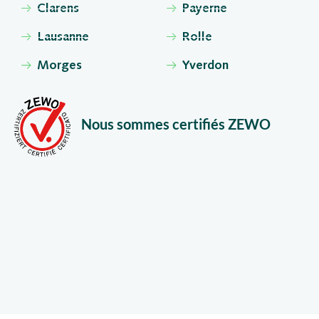
Clarens
Payerne
Lausanne
Rolle
Morges
Yverdon
Nous sommes certifiés ZEWO