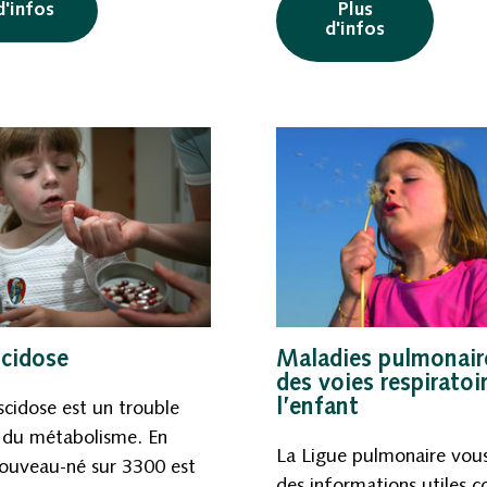
d'infos
Plus
d'infos
cidose
Maladies pulmonair
des voies respiratoi
l’enfant
cidose est un trouble
 du métabolisme. En
La Ligue pulmonaire vou
nouveau-né sur 3300 est
des informations utiles 